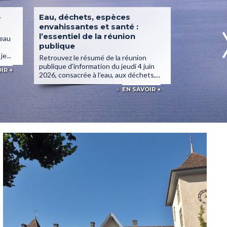
–
Eau, déchets, espèces
Bilan défi
envahissantes et santé :
2025
l’essentiel de la réunion
seau
L’AFM-Télét
publique
définitif de
e...
Tresserve. Gr
Retrouvez le résumé de la réunion
publique d’information du jeudi 4 juin
IR +
2026, consacrée à l’eau, aux déchets,...
EN SAVOIR +