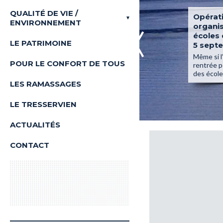
de réalisation
Les Associations de Tresserve
Les Réalisations
QUALITÉ DE VIE /
sible
Réunion publique
Opérati
ENVIRONNEMENT
es
d’information sur les nuisibles,
organis
La Commission
jeudi 4 juin à 18h30
écoles
n cas de
LE PATRIMOINE
Les Réalisations
5 sept
res à
Réunion publique d’information sur les
Projets en cours
oll...
nuisibles Frelon asiatique, moustique
Même si l’
POUR LE CONFORT DE TOUS
tigre, chenille processionnaire,
Projets à l’étude
rentrée p
AVOIR +
ambrois...
des école
LES RAMASSAGES
EN SAVOIR +
LE TRESSERVIEN
ACTUALITÉS
CONTACT